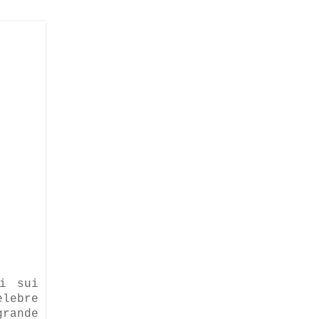
i sui
elebre
grande