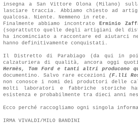
insegna
a San Vittore Olona (Milano) sull
lasciare traccia. Abbiamo chiesto ad arti
qualcosa. Niente. Nemmeno in rete.
Finalmente abbiamo incontrato
Erminio Zaff
(soprattutto quelle degli artigiani del dis
ha incominciato a raccontare ed aiutarci n
hanno definitivamente conquistati.
Il Distretto di Parabiago (da qui in p
calzaturiera di qualità, ancora oggi quot
Hermès, Tom Ford e tanti altri producono q
documentino. Salvo rare eccezioni
(F.lli Ro
non conosce i nomi dei produttori delle ca
molti laboratori e fabbriche storiche ha
esistenza e probabilmente tra dieci anni ne
Ecco perché raccogliamo ogni singola inform
IRMA VIVALDI/
MILO BANDINI