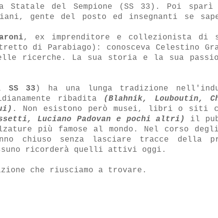
a Statale del Sempione (SS 33). Poi sparì
giani, gente del posto ed insegnanti se sap
aroni
, ex imprenditore e collezionista di 
tretto di Parabiago): conosceva Celestino Gr
elle ricerche. La sua storia e la sua passi
oi
SS 33
) ha una lunga tradizione nell'ind
idianamente ribadita
(Blahnik, Louboutin, C
ui)
. Non esistono però musei, libri o siti 
ssetti, Luciano Padovan e pochi altri)
il pub
lzature più famose al mondo. Nel corso degl
nno chiuso senza lasciare tracce della pr
ssuno ricorderà quelli attivi oggi.
azione che riusciamo a trovare.