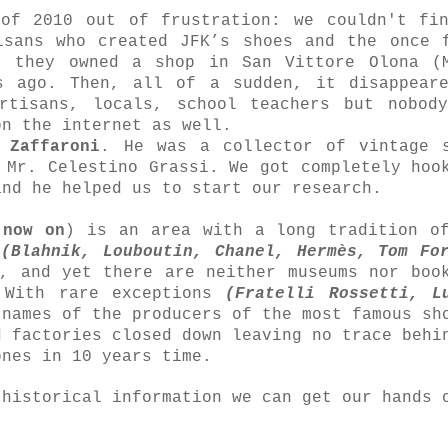
of 2010 out of frustration: we couldn't fi
isans who created JFK’s shoes and the once 
: they owned a shop in San Vittore Olona (
s ago. Then, all of a sudden, it disappear
rtisans, locals, school teachers but nobod
on the internet as well.
 Zaffaroni
. He was a collector of vintage 
 Mr. Celestino Grassi. We got completely hoo
and he helped us to start our research.
 now on
) is an area with a long tradition o
y
(Blahnik, Louboutin, Chanel, Hermès, Tom Fo
, and yet there are neither museums nor boo
. With rare exceptions
(Fratelli Rossetti, L
 names of the producers of the most famous sh
d factories closed down leaving no trace behi
ones in 10 years time.
 historical information we can get our hands 