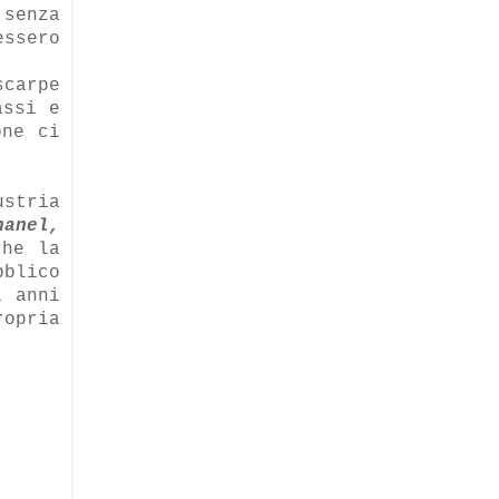
 senza
essero
scarpe
assi e
one ci
ustria
hanel,
che la
blico
i anni
opria