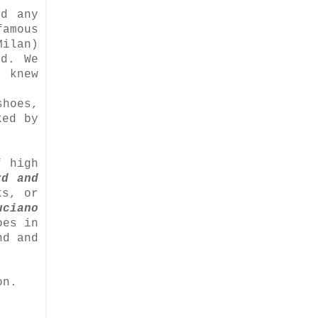
nd any
famous
Milan)
ed. We
y knew
shoes,
ked by
f high
rd and
ks, or
uciano
oes in
nd and
on.