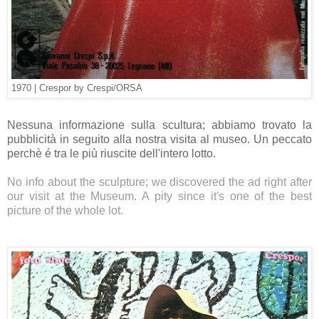
1970 | Crespor by Crespi/ORSA
Nessuna informazione sulla scultura; abbiamo trovato la
pubblicità in seguito alla nostra visita al museo. Un peccato
perchè é tra le più riuscite dell'intero lotto.
No info about the sculpture; we discovered the ad right after
our visit at the Museum. A pity since it's one of the best
picture of the whole lot.