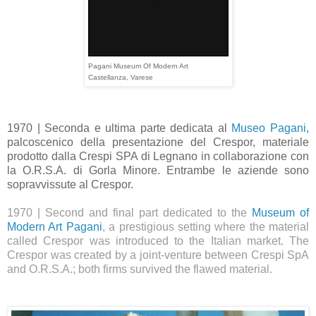
Pagani Museum Of Modern Art
Castellanza, Varese
1970 | Seconda e ultima parte dedicata al
Museo Pagani
,
palcoscenico della presentazione del Crespor, materiale
prodotto dalla Crespi SPA di Legnano in collaborazione con
la O.R.S.A. di Gorla Minore. Entrambe le aziende sono
sopravvissute al Crespor.
1970 | Second and final part dedicated to the
Museum of
Modern Art Pagani
, a prestigious setting where the material
called Crespor was introduced to the Italian market. The
Crespor was created by a joint-venture between Crespi SpA
and O.R.S.A.; both firms survived the flawed material.