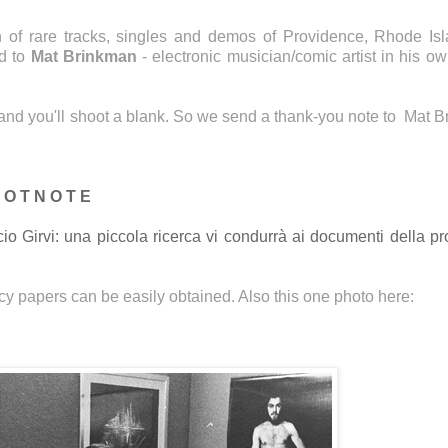
 of rare tracks, singles and demos of Providence, Rhode Is
ed to
Mat Brinkman
- electronic musician/comic artist in his own
and you'll shoot a blank. So we send a thank-you note to Mat 
 O T N O T E
cio Girvi: una piccola ricerca vi condurrà ai documenti della p
y papers can be easily obtained. Also this one photo here: