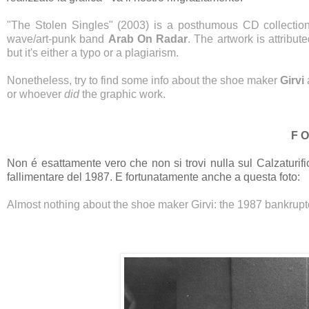
"The Stolen Singles" (2003) is a posthumous CD collection
wave/art-punk band
Arab On Radar
. The artwork is attribut
but it's either a typo or a plagiarism.
Nonetheless, try to find some info about the shoe maker
Girvi
or whoever
did
the graphic work.
F O
Non é esattamente vero che non si trovi nulla sul Calzaturifi
fallimentare del 1987. E fortunatamente anche a questa foto:
Almost nothing about the shoe maker Girvi: the 1987 bankruptc