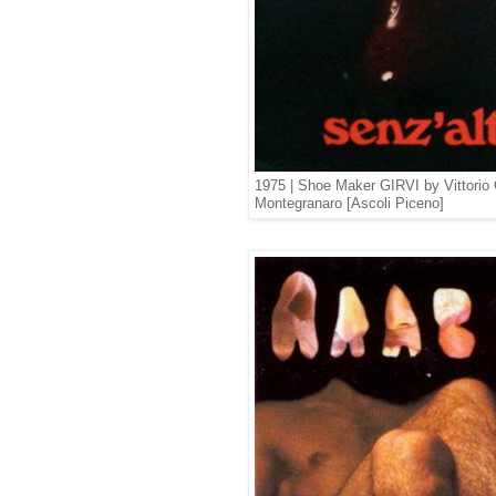
1975 | Shoe Maker GIRVI by Vittorio G
Montegranaro [Ascoli Piceno]