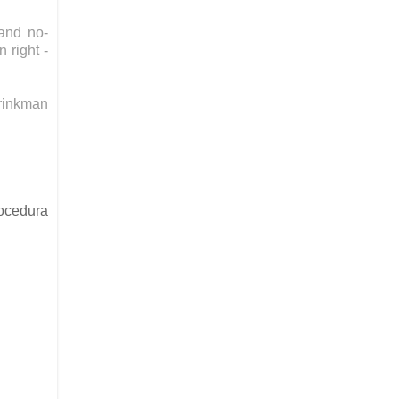
land no-
 right -
Brinkman
rocedura