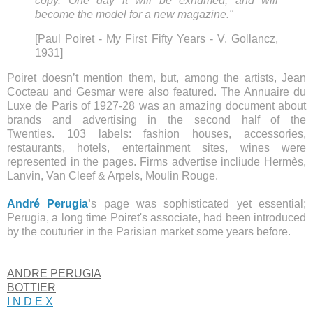
copy. One day it will be exhumed, and will
become the model for a new magazine."
[Paul Poiret - My First Fifty Years - V. Gollancz,
1931]
Poiret doesn’t mention them, but, among the artists, Jean
Cocteau and Gesmar were also featured. The Annuaire du
Luxe de Paris of 1927-28 was an amazing document about
brands and advertising in the second half of the
Twenties. 103 labels: fashion houses, accessories,
restaurants, hotels, entertainment sites, wines were
represented in the pages. Firms advertise incliude Hermès,
Lanvin, Van Cleef & Arpels, Moulin Rouge.
André Perugia
'
s page was sophisticated yet essential;
Perugia, a long time Poiret's associate,
had been introduced
by the couturier in the Parisian market some years before.
ANDRE PERUGIA
BOTTIER
I N D E X