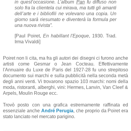
in quest’occasione. L’album
Pan
fu diffuso non
solo fra la clientela cui mirava, ma tutti gli amanti
dell’arte e i bibliofili ne volevano una copia. Un
giorno sarà riesumato e diventerà la formula per
una nuova rivista”.
[Paul Poiret,
En habillant l'Epoque
, 1930. Trad.
Irma Vivaldi]
Poiret non li cita, ma fra gli autori dei disegni ci furono anche
artisti come Gesmar o Jean Cocteau. Effettivamente
l'Annuaire du Luxe de Paris del 1927-28 fu uno strepitoso
documento sui marchi e sulla pubblicità nella seconda metà
degli anni venti. Vi trovarono spazio 103 marchi: nomi della
moda, ristoranti, alberghi, vini: Hermes, Lanvin, Van Cleef &
Arpels, Moulin Rouge ecc.
Trovò posto con una grafica estremamente raffinata ed
essenziale anche
André Perugia
, che proprio da Poiret era
stato lanciato nel mercato parigino.