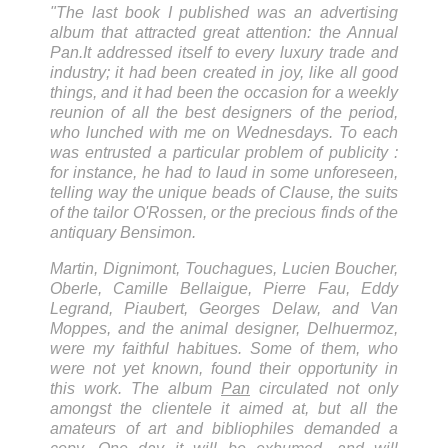
"The last book I published was an advertising
album that attracted great attention: the Annual
Pan.It addressed itself to every luxury trade and
industry; it had been created in joy, like all good
things, and it had been the occasion for a weekly
reunion of all the best designers of the period,
who lunched with me on Wednesdays. To each
was entrusted a particular problem of publicity :
for instance, he had to laud in some unforeseen,
telling way the unique beads of Clause, the suits
of the tailor O'Rossen, or the precious finds of the
antiquary Bensimon.
Martin, Dignimont, Touchagues, Lucien Boucher,
Oberle, Camille Bellaigue, Pierre Fau, Eddy
Legrand, Piaubert, Georges Delaw, and Van
Moppes, and the animal designer, Delhuermoz,
were my faithful habitues. Some of them, who
were not yet known, found their opportunity in
this work. The album
Pan
circulated not only
amongst the clientele it aimed at, but all the
amateurs of art and bibliophiles demanded a