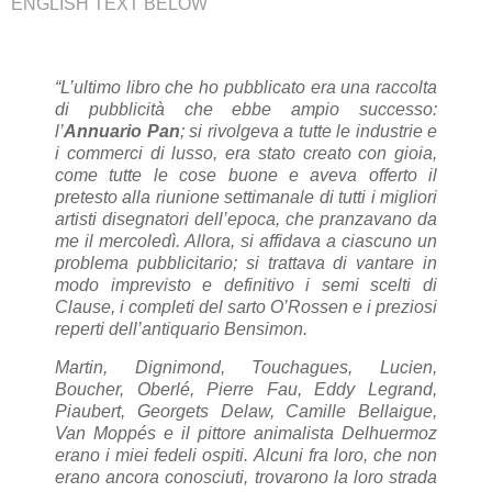
ENGLISH TEXT BELOW
“L’ultimo libro che ho pubblicato era una raccolta
di pubblicità che ebbe ampio successo:
l’
Annuario Pan
; si rivolgeva a tutte le industrie e
i commerci di lusso, era stato creato con gioia,
come tutte le cose buone e aveva offerto il
pretesto alla riunione settimanale di tutti i migliori
artisti disegnatori dell’epoca, che pranzavano da
me il mercoledì. Allora, si affidava a ciascuno un
problema pubblicitario; si trattava di vantare in
modo imprevisto e definitivo i semi scelti di
Clause, i completi del sarto O’Rossen e i preziosi
reperti dell’antiquario Bensimon.
Martin, Dignimond, Touchagues, Lucien,
Boucher, Oberlé, Pierre Fau, Eddy Legrand,
Piaubert, Georgets Delaw, Camille Bellaigue,
Van Moppés e il pittore animalista Delhuermoz
erano i miei fedeli ospiti. Alcuni fra loro, che non
erano ancora conosciuti, trovarono la loro strada