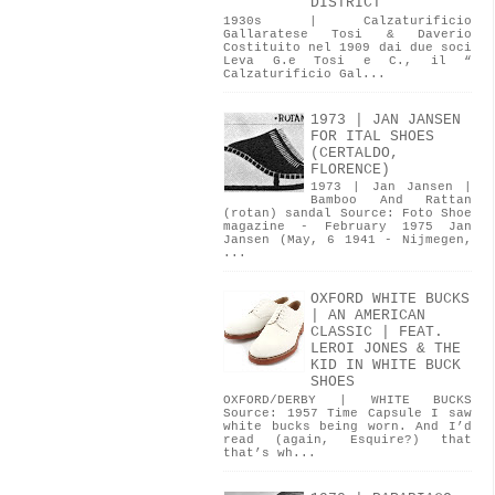
DISTRICT
1930s | Calzaturificio
Gallaratese Tosi & Daverio
Costituito nel 1909 dai due soci
Leva G.e Tosi e C., il “
Calzaturificio Gal...
1973 | JAN JANSEN
FOR ITAL SHOES
(CERTALDO,
FLORENCE)
1973 | Jan Jansen |
Bamboo And Rattan
(rotan) sandal Source: Foto Shoe
magazine - February 1975 Jan
Jansen (May, 6 1941 - Nijmegen,
...
OXFORD WHITE BUCKS
| AN AMERICAN
CLASSIC | FEAT.
LEROI JONES & THE
KID IN WHITE BUCK
SHOES
OXFORD/DERBY | WHITE BUCKS
Source: 1957 Time Capsule I saw
white bucks being worn. And I’d
read (again, Esquire?) that
that’s wh...