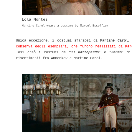
Lola Montès
Martine Carol wears a costume by Marcel Escoffier
Unica eccezione, i costumi sfarzosi di
Martine Carol
,
conserva degli esemplari, che furono realizzati da
Mar
Tosi creò i costumi de “
Il Gattopardo
” e “
Senso
” d
risentimenti fra Annenkov e Martine Carol.