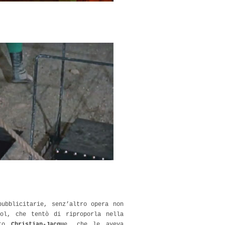
pubblicitarie, senz’altro opera non
rol, che tentò di riproporla nella
ito
Christian-Jacqu
e, che le aveva