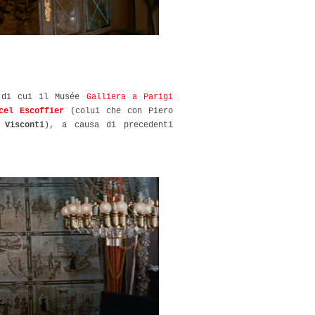
 di cui il Musée
Galliera a Parigi
cel Escoffier
(colui che con Piero
i
Visconti
), a causa di precedenti