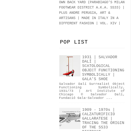
OWN BACK YARD (PARABIAGO'S MILAN
FOOTWEAR DISTRICT A.K.A.
SS33
)
|
PLUS ANDRE PERUGIA, ART &
ARTISANS | MADE IN ITALY IN A
DIFFERENT FASHION | VOL. XIV |
POP LIST
1931 | SALVADOR
DALÍ |
SCATOLOGICAL
OBJECT FUNCTIONING
SYMBOLICALLY |
GALA'S SHOE
Salvador Dalí Surrealist Object
Functioning Symbolically,
1931/73 | Art Institute of
Chicago © Salvador Dalí,
Fundació Gala-Salvador ...
1909 - 1970s |
CALZATURIFICIO
GALLARATESE |
TRACING THE ORIGIN
OF THE SS33