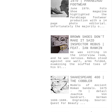
1970 | PARABIAGO
FOOTWEAR
June 1970. Foto
Shoe magazine
highlighted the
Parabiago footwear
production with a 14
page photo editorial.
Unfortunately the majority o...
BROWN SHOES DON'T
MAKE IT SAID
INSPECTOR REBUS |
FEAT. IAN RANKIN
He was sitting in
the interview room,
and he was nervous. Rebus stood
against one wall, arms folded,
examining the scuffed toes of
his bl...
SHAKESPEARE 400 |
THE COBBLER
Models of Ancient
Roman Sandals. 1675
- 79 | detail
Joachim Von
Sandrart. German
1606-1688. Engraving. Source:
Quest For Beauty ...