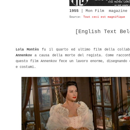
1955
| Mon Film magazine 
Source:
Tout ceci est magnifique
[English Text Be
Lola Montès
fu il quarto ed ultimo film della colla
Annenkov
a causa della morte del regista. Come raccon
questo film Annenkov fece un lavoro enorme, disegnando 
e costumi.