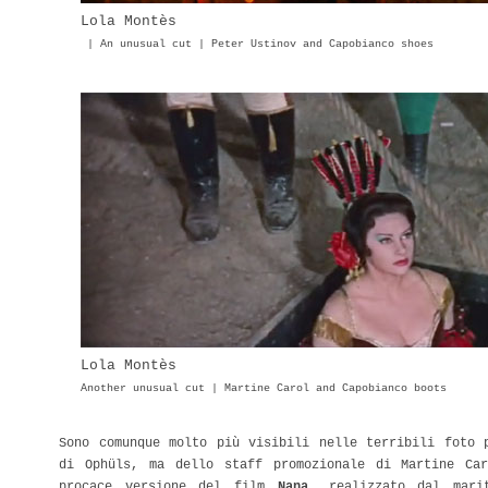
Lola Montès
| An unusual cut | Peter Ustinov and Capobianco shoes
Lola Montès
Another unusual cut | Martine Carol and Capobianco boots
Sono comunque molto più visibili nelle terribili foto 
di Ophüls, ma dello staff promozionale di Martine Ca
procace versione del film
Nana
, realizzato dal mar