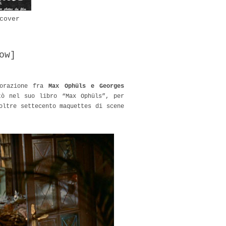
cover
low]
borazione fra
Max Ophüls e Georges
tò nel suo libro “Max Ophüls”, per
oltre settecento maquettes di scene