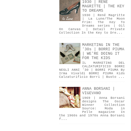
1930 | RENÉ
MAGRITTE | THE KEY
TO DREAMS
1930 | René Magritte
| La Lune/The Moon
Frim: The Key To
Dreams series | Oil
On Canvas | Detail Private
Collection In the Key to Dre...
MARKETING IN THE
'30s | BORRI PIUMA
| WE'RE DOING IT
FOR THE KIDS
IL MARKETING DEL
CALZATURIFICIO BORRI
NEGLI ANNI '30 | BORRI PIUMA By
Irma Vivaldi BORRI PIUMA Kids
Calzaturificio Borri | Busto ...
ANNA BORSANI |
VIGEVANO
1969 | Anna Borsani
designs The Oscar
Winner Collection
Source: Moda in
Pelle magazine In
the 1960s and 1970s Anna Borsani
f...