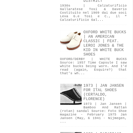
DISTRICT
1930s | Calzaturificio
Gallaratese Tosi & Daverio
Costituito nel 1909 dai due soci
Leva G.e Tosi e C., il “
Calzaturificio Gal...
OXFORD WHITE BUCKS
| AN AMERICAN
CLASSIC | FEAT.
LEROI JONES & THE
KID IN WHITE BUCK
SHOES
OXFORD/DERBY | WHITE BUCKS
Source: 1957 Time Capsule I saw
white bucks being worn. And I’d
read (again, Esquire?) that
that’s wh...
1973 | JAN JANSEN
FOR ITAL SHOES
(CERTALDO,
FLORENCE)
1973 | Jan Jansen |
Bamboo And Rattan
(rotan) sandal Source: Foto Shoe
magazine - February 1975 Jan
Jansen (May, 6 1941 - Nijmegen,
...