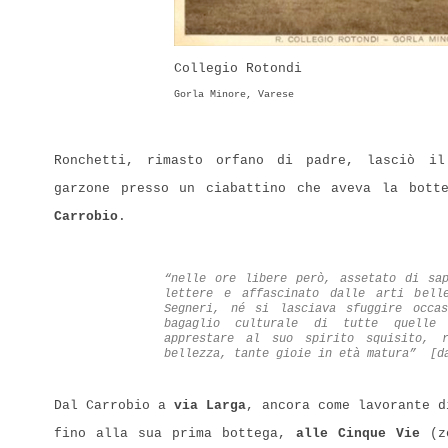
Collegio Rotondi
Gorla Minore, Varese
Ronchetti, rimasto orfano di padre, lasciò i
garzone presso un ciabattino che aveva la bott
Carrobio
.
“nelle ore libere però, assetato di sap
lettere e affascinato dalle arti bell
Segneri, né si lasciava sfuggire occa
bagaglio culturale di tutte quelle
apprestare al suo spirito squisito, 
bellezza, tante gioie in età matura” [d
Dal Carrobio a
via Larga
, ancora come lavorante d
fino alla sua prima bottega,
alle Cinque Vie
(zo