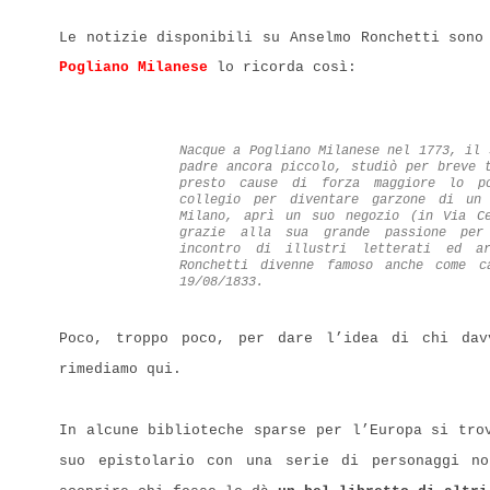
Le notizie disponibili su Anselmo Ronchetti son
Pogliano Milanese
lo ricorda così:
Nacque a Pogliano Milanese nel 1773, il
padre ancora piccolo, studiò per breve 
presto cause di forza maggiore lo po
collegio per diventare garzone di un 
Milano, aprì un suo negozio (in Via C
grazie alla sua grande passione per
incontro di illustri letterati ed a
Ronchetti divenne famoso anche come 
19/08/1833.
Poco, troppo poco, per dare l’idea di chi dav
rimediamo qui.
In alcune biblioteche sparse per l’Europa si tro
suo epistolario con una serie di personaggi no