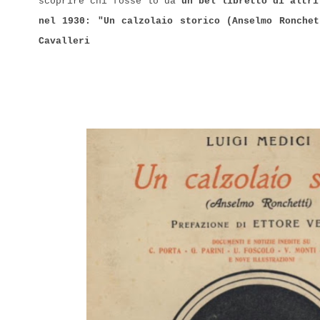
scoprire chi fosse lo dà
un bel libretto di altri
nel 1930: "Un calzolaio storico (Anselmo Ronchet
Cavalleri