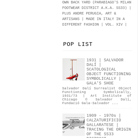
OWN BACK YARD (PARABIAGO'S MILAN
FOOTWEAR DISTRICT A.K.A.
SS33
)
|
PLUS ANDRE PERUGIA, ART &
ARTISANS | MADE IN ITALY IN A
DIFFERENT FASHION | VOL. XIV |
POP LIST
1931 | SALVADOR
DALÍ |
SCATOLOGICAL
OBJECT FUNCTIONING
SYMBOLICALLY |
GALA'S SHOE
Salvador Dalí Surrealist Object
Functioning Symbolically,
1931/73 | Art Institute of
Chicago © Salvador Dalí,
Fundació Gala-Salvador ...
1909 - 1970s |
CALZATURIFICIO
GALLARATESE |
TRACING THE ORIGIN
OF THE SS33