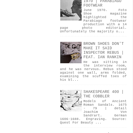
1970 | PARABIAGO
FOOTWEAR
June 1970. Foto
Shoe magazine
highlighted the
Parabiago footwear
production with a 14
page photo editorial.
Unfortunately the majority o...
BROWN SHOES DON'T
MAKE IT SAID
INSPECTOR REBUS |
FEAT. IAN RANKIN
He was sitting in
the interview room,
and he was nervous. Rebus stood
against one wall, arms folded,
examining the scuffed toes of
his bl...
SHAKESPEARE 400 |
THE COBBLER
Models of Ancient
Roman Sandals. 1675
- 79 | detail
Joachim Von
Sandrart. German
1606-1688. Engraving. Source:
Quest For Beauty ...