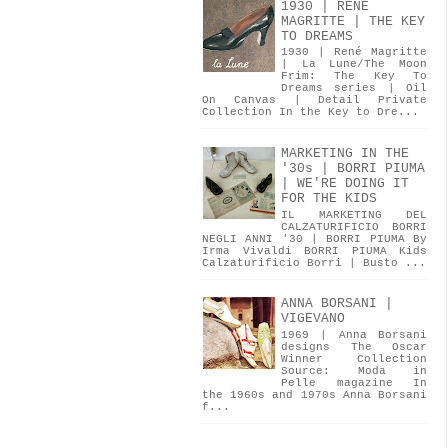
1930 | RENÉ
MAGRITTE | THE KEY
TO DREAMS
1930 | René Magritte
| La Lune/The Moon
Frim: The Key To
Dreams series | Oil
On Canvas | Detail Private
Collection In the Key to Dre...
MARKETING IN THE
'30s | BORRI PIUMA
| WE'RE DOING IT
FOR THE KIDS
IL MARKETING DEL
CALZATURIFICIO BORRI
NEGLI ANNI '30 | BORRI PIUMA By
Irma Vivaldi BORRI PIUMA Kids
Calzaturificio Borri | Busto ...
ANNA BORSANI |
VIGEVANO
1969 | Anna Borsani
designs The Oscar
Winner Collection
Source: Moda in
Pelle magazine In
the 1960s and 1970s Anna Borsani
f...