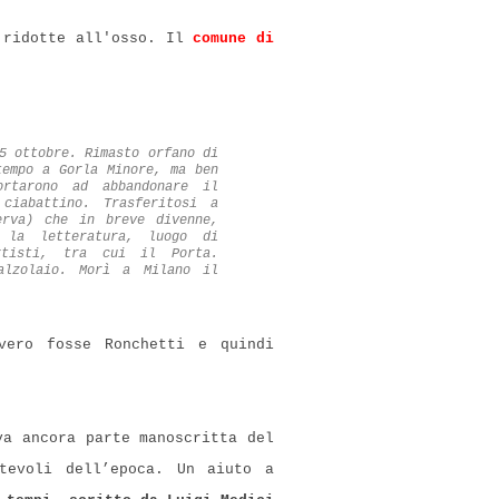
o ridotte all'osso. Il
comune di
 5 ottobre.
Rimasto orfano di
tempo a Gorla Minore, ma ben
rtarono ad abbandonare il
ciabattino.
Trasferitosi a
erva) che in breve divenne,
 la letteratura, luogo di
rtisti, tra cui il Porta.
calzolaio.
Morì a Milano il
vero fosse Ronchetti e quindi
va ancora parte manoscritta del
tevoli dell’epoca. Un aiuto a