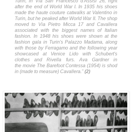
Turin, in Via San Francesco d'Assisi 26, right
after the end of World War I. In 1935 his shoes
made the
haute couture
catwalks at Valentino in
Turin, but he peaked
after World War II.
The shop
moved to Via Pietro Micca 17 and Cavallera
associated with the biggest names of Italian
fashion. In 1948 his shoes were shown at the
fashion gala in Turin's Palazzo Madama, along
with those by Ferragamo and the following year
showcased at Venice Lido with Schubert's
clothes and
Rivella
furs.
Ava Gardner in
the
movie The Barefoot Contessa (1954) is shod
in (made to measure) Cavallera.
"
(2)