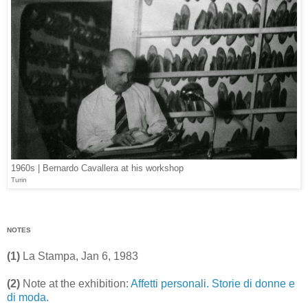
1960s | Bernardo Cavallera at his workshop
Turin
NOTES
(1)
La Stampa, Jan 6, 1983
(2)
Note at the exhibition:
Affetti personali. Storie di donne e
di moda.