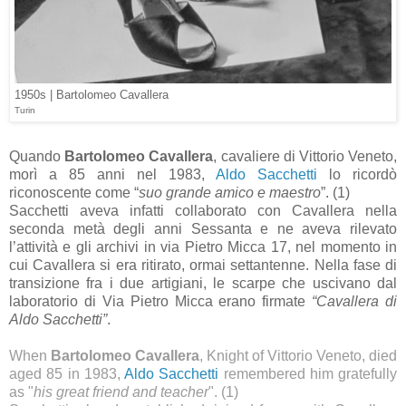
1950s | Bartolomeo Cavallera
Turin
Quando
Bartolomeo Cavallera
, cavaliere di Vittorio Veneto,
morì a 85 anni nel 1983,
Aldo Sacchetti
lo ricordò
riconoscente come “
suo grande amico e maestro
”. (1)
Sacchetti aveva infatti collaborato con Cavallera nella
seconda metà degli anni Sessanta e ne aveva rilevato
l’attività e gli archivi in via Pietro Micca 17, nel momento in
cui Cavallera si era ritirato, ormai settantenne. Nella fase di
transizione fra i due artigiani, le scarpe che uscivano dal
laboratorio di Via Pietro Micca erano firmate
“Cavallera di
Aldo Sacchetti”
.
When
Bartolomeo Cavallera
, Knight of Vittorio Veneto, died
aged 85 in 1983,
Aldo Sacchetti
remembered him gratefully
as "
his great friend and teacher
". (1)