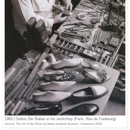
1965 | Sarkis Der Balian in his workshop (Paris, Rue de Faubourg)
Source: The Art of the Shoe by Marie-Josèphe Bossan - Parkstone 2004