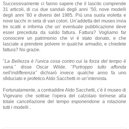
Successivamente ci fanno sapere che il lascito comprende
31 articoli, di cui due sandali degli anni ’50, nove modelli
degli anni ’60 e diversi del 1985. Più una suola violetta e
nove tacchi in seta di vari colori. Un’addetta del museo invia
tre scatti e informa che un' eventuale pubblicazione deve
esser preceduta da saldo fattura. Fattura? Vogliamo far
conoscere un patrimonio che vi é stato donato, e che
lasciate a prendere polvere in qualche armadio, e chiedete
fattura? No grazie.
"
La Bellezza è l'unica cosa contro cui la forza del tempo è
vana."
disse Oscar Wilde.
"Purtroppo tutto affonda
nell'indifferenza"
dichiarò invece qualche anno fa uno
sfiduciato e profetico Aldo Sacchetti in un’intervista.
Fortunatamente, a contraddire Aldo Sacchetti, c'é il museo di
Vigevano che sottrae l'opera del calzolaio torinese alla
totale cancellazione del tempo esponendone a rotazione
tutti i modelli .