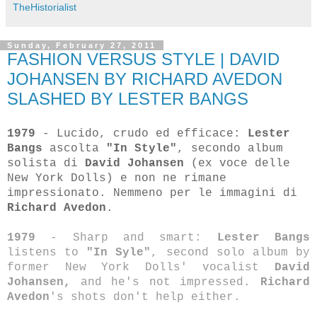
TheHistorialist
Sunday, February 27, 2011
FASHION VERSUS STYLE | DAVID
JOHANSEN BY RICHARD AVEDON
SLASHED BY LESTER BANGS
1979
- Lucido, crudo ed efficace:
Lester
Bangs
ascolta
"In Style"
, secondo album
solista di
David Johansen
(ex voce delle
New York Dolls) e non ne rimane
impressionato. Nemmeno per le immagini di
Richard Avedon
.
1979
- Sharp and smart:
Lester Bangs
listens to
"In Syle"
, second solo album by
former New York Dolls' vocalist
David
Johansen,
and he's not impressed.
Richard
Avedon
's shots don't help either.