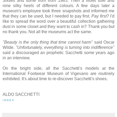
Sixties and some from from 1985. Then a violet sole and
nine silky heels of different colours. A few days later a
museum's employee took three snapshots and informed me
that they can be used, but I needed to pay first.
Pay first?
I'd
like to spread the word over a beautiful collection gathering
dust in some closet and they want to cash in? Thank you but
no thank you. Not all the museums act the same.
"Beauty is the only thing that time cannot harm"
said Oscar
Wilde.
"Unfortunately, everything is turning into indifference"
said a discouraged an prophetic Sacchetti some years ago
in an interview.
On the bright side, all the Sacchetti's models at the
International Footwear Museum of Vigevano are routinely
exhibited. It's about time to re-discover Sacchetti's shoes.
ALDO SACCHETTI
I N D E X