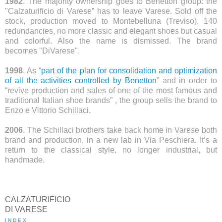
1982
. The majority ownership goes to Benetton group: the
"Calzaturificio di Varese” has to leave Varese. Sold off the
stock, production moved to Montebelluna (Treviso), 140
redundancies, no more classic and elegant shoes but casual
and colorful. Also the name is dismissed. The brand
becomes "DiVarese".
1998
. As “
part of the plan for consolidation and optimization
of all the activities controlled by Benetton
” and in order to
“revive production and sales of one of the most famous and
traditional Italian shoe brands” , the group sells the brand to
Enzo e Vittorio Schillaci.
2006
. The Schillaci brothers take back home in Varese both
brand and production, in a new lab in Via Peschiera. It’s a
return to the classical style, no longer industrial, but
handmade.
CALZATURIFICIO
DI VARESE
I N D E X