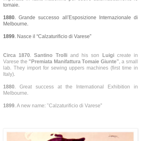
tomaie.
1880
. Grande successo all'Esposizione Internazionale di
Melbourne.
1899
. Nasce il “Calzaturificio di Varese”
Circa 1870
.
Santino Trolli
and his son
Luigi
create in
Varese the
"Premiata Manifattura Tomaie Giunte”
, a small
lab. T
hey import
for
sewing
uppers
machines
(
first time in
Italy)
.
1880
. Great success at the International Exhibition in
Melbourne.
1899
. A new name: "Calzaturificio di Varese”