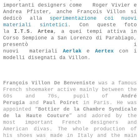
importanti designers come Roger Vivier e
Andrea Pfister
, anche François Villon si
dedicò alla
sperimentazione coi nuovi
materiali sintetici
. Con queste foto
la
I.T.S. Artea
, a quei tempi attiva in
Corso Sempione a San Lorenzo di Parabiago,
presentò i
nuovi
materiali
Aerlak
e
Aertex
con i
modelli disegnati da
Villon.
François Villon De Benveniste
was a famous
French shoemaker active mainly between the
60s and 70s, pupil of
André
Perugia
and
Paul Poiret
in Paris. He was
appointed “
Bottier de la Chambre Syndicale
de la Haute Couture
” and adored by the
most important French designers and
American divas. The whole production of
his shoes was made in Italy and the main