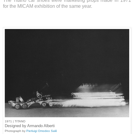
The Titano car shoes were marketing props made in 1971
for the MICAM exhibition of the same year.
1971 | TITANO
Designed by Armando Alberti
Photograph by
Pierluigi Omodeo Salè