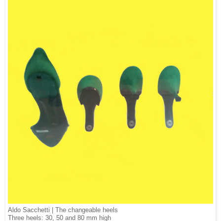
Aldo Sacchetti | The changeable heels
Three heels: 30, 50 and 80 mm high