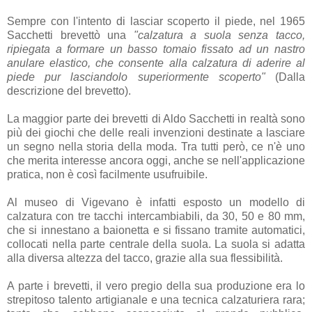
Sempre con l'intento di lasciar scoperto il piede, nel 1965
Sacchetti brevettò una
"calzatura a suola senza tacco,
ripiegata a formare un basso tomaio fissato ad un nastro
anulare elastico, che consente alla calzatura di aderire al
piede pur lasciandolo superiormente scoperto"
(Dalla
descrizione del brevetto).
La maggior parte dei brevetti di Aldo Sacchetti in realtà sono
più dei giochi che delle reali invenzioni destinate a lasciare
un segno nella storia della moda. Tra tutti però, ce n'è uno
che merita interesse ancora oggi, anche se nell'applicazione
pratica, non è così facilmente usufruibile.
Al museo di Vigevano è infatti esposto un modello di
calzatura con tre tacchi intercambiabili, da 30, 50 e 80 mm,
che si innestano a baionetta e si fissano tramite automatici,
collocati nella parte centrale della suola. La suola si adatta
alla diversa altezza del tacco, grazie alla sua flessibilità.
A parte i brevetti, il vero pregio della sua produzione era lo
strepitoso talento artigianale e una tecnica calzaturiera rara;