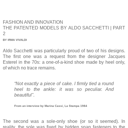
FASHION AND INNOVATION
THE PATENTED MODELS BY ALDO SACCHETTI | PART
2
BY IRMA VIVALDI
Aldo Sacchetti was particularly proud of two of his designs.
The first one was a request from the designer Jacques
Esterel in the 70s: a one-of-a-kind shoe made by heel only,
of which no trace remains.
“Not exactly a piece of cake. I firmly tied a round
heel to the ankle: it was so peculiar. And
beautiful".
From an interview by Marina Cassi, La Stampa 1984
The second was a sole-only shoe (or so it seemed). In
reality, the sole was fixed by hidden snap fasteners to the