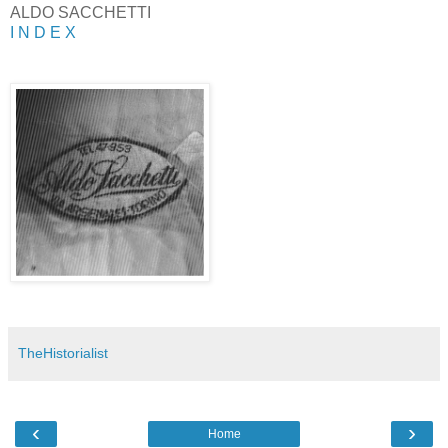
ALDO SACCHETTI
I N D E X
TheHistorialist
‹
›
Home