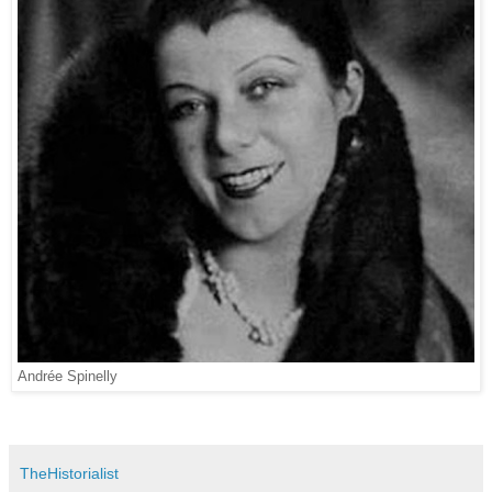
Andrée Spinelly
TheHistorialist