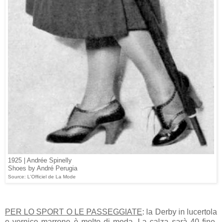
1925 | Andrée Spinelly
Shoes by André Perugia
Source: L'Officiel de La Mode
PER LO SPORT O LE PASSEGGIATE
: la Derby in lucertola
e vernice marrone è molto di moda. La calza sarà 40 fine,