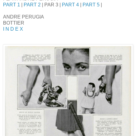
PART 1
|
PART 2
| PAR 3 |
PART 4
|
PART 5
|
ANDRE PERUGIA
BOTTIER
I N D E X