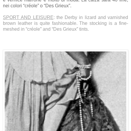
nei colori “créole” o “Des Grieux”.
SPORT AND LEISURE
: the Derby in lizard and varnished
brown leather is quite fashionable. The stocking is a fine-
meshed in “créole” and “Des Grieux” tints.