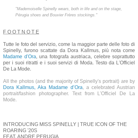
"Mademoiselle Spinelly wears, both in life and on the stage,
Pérugia shoes and Bouvier Frères stockings."
F O O T N O T E
Tutte le foto del servizio, come la maggior parte delle foto di
Spinelly, furono scattate da Dora Kallmus, più nota come
Madame d'Ora
, una fotografa austriaca, celebre soprattutto
per i suoi ritratti e i suoi servizi di Moda. Testo da L'Officiel
De La Mode.
All the photos (and the majority of Spinelly's portrait) are by
Dora Kallmus, Aka Madame d’Ora
, a celebrated Austrian
portrait/fashion photographer. Text from L'Officiel De La
Mode.
INTRODUCING MISS SPINELLY | TRUE ICON OF THE
ROARING '20S
FEAT. ANDRE PERUGIA