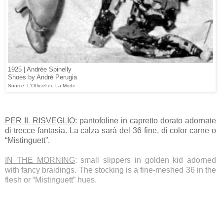
1925 | Andrée Spinelly
Shoes by André Perugia
Source: L'Officiel de La Mode
PER IL RISVEGLIO
: pantofoline in capretto dorato adornate
di trecce fantasia. La calza sarà del 36 fine, di color carne o
“Mistinguett”.
IN THE MORNING
: small slippers in golden kid adorned
with fancy braidings. The stocking is a fine-meshed 36 in the
flesh or “Mistinguett” hues.