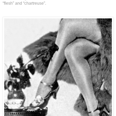
“flesh” and “chartreuse”.