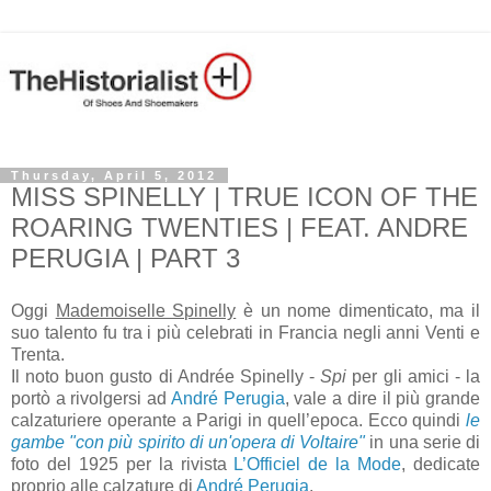
Thursday, April 5, 2012
MISS SPINELLY | TRUE ICON OF THE
ROARING TWENTIES | FEAT. ANDRE
PERUGIA | PART 3
Oggi
Mademoiselle Spinelly
è un nome dimenticato, ma il
suo talento fu tra i più celebrati in Francia negli anni Venti e
Trenta.
Il noto buon gusto di Andrée Spinelly -
Spi
per gli amici - la
portò a rivolgersi ad
André Perugia
, vale a dire il più grande
calzaturiere operante a Parigi in quell’epoca. Ecco quindi
le
gambe "con più spirito di un'opera di Voltaire"
in una serie di
foto del 1925 per la rivista
L’Officiel de la Mode
, dedicate
proprio alle calzature di
André Perugia
.